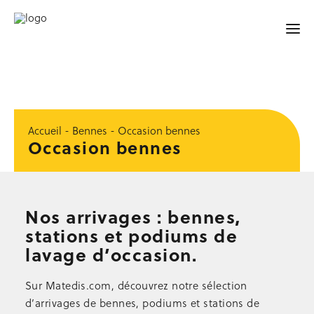
YELO®
BY MATEDIS !
ACCUEIL
Accueil
-
Bennes
-
Occasion bennes
Occasion bennes
SÉCURITÉ
Garde-corps de sécurité
Accessoires de sécurité
Barrières et lisses
Nos arrivages : bennes,
Protection de trémie d’ascenseur
stations et podiums de
Signalisation, balisage
lavage d’occasion.
Sécurité au sol
Occasion sécurité
Sur Matedis.com, découvrez notre sélection
TRAVAIL
EN HAUTEUR
d’arrivages de bennes, podiums et stations de