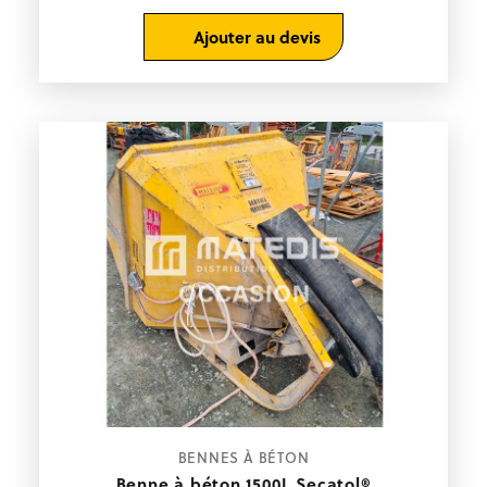
Occasion équipement
Ajouter au devis
Rachat de votre matériel
Recherche
de
produits
Se connecter
0
contact@matedis.com
02 28 02 25 26
BENNES À BÉTON
Service commercial
Benne à béton 1500L Secatol®