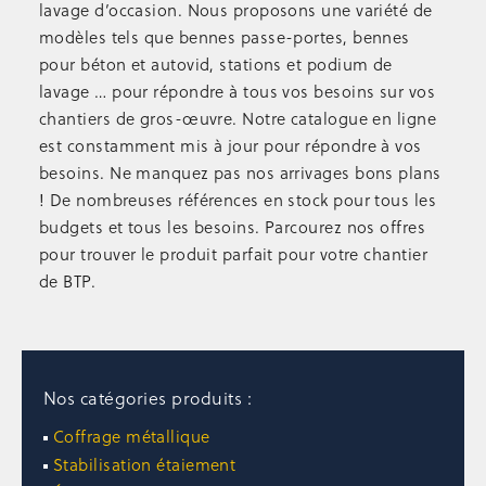
lavage d’occasion. Nous proposons une variété de
Escalier de talus 2-en-1 passerelle
modèles tels que bennes passe-portes, bennes
Échelles, escabeaux
Passerelles, nacelles
pour béton et autovid, stations et podium de
Échafaudages mobiles
lavage … pour répondre à tous vos besoins sur vos
chantiers de gros-œuvre. Notre catalogue en ligne
STABILISATION
ÉTAIEMENT
est constamment mis à jour pour répondre à vos
Étais droit
besoins. Ne manquez pas nos arrivages bons plans
Accessoires étaiement
! De nombreuses références en stock pour tous les
Étais TP
budgets et tous les besoins. Parcourez nos offres
Poutrelles bois
pour trouver le produit parfait pour votre chantier
Panneaux coffrants
de BTP.
Stabilisation
Occasion étaiement
STOCKAGE
Nos catégories produits :
Supports de rétention
Univers du Big Bag
Coffrage métallique
Paniers de stockage
Stabilisation étaiement
Rangement outillage