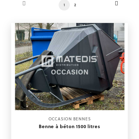
1
2
Axes de fixation
Boulons et écrous
Barrettes d’about de voiles
Lisses et sous-lisses
Accessoires de coffrage
Entretien des banches
Occasion coffrage
ÉQUIPEMENT
CHANTIER
Aménagement de chantier
Éclairage
Occasion équipement
OCCASION
Occasion sécurité
Occasion étaiement
OCCASION BENNES
Occasion coffrage
Benne à béton 1500 litres
Occasion stockage
Occasion bennes