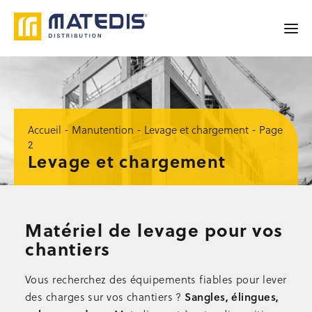
YELO® BY MATEDIS !
ACCUEIL
Accueil
-
Manutention
-
Levage et chargement
-
Page
2
SÉCURITÉ
Levage et chargement
Garde-corps de sécurité
Accessoires de sécurité
Barrières et lisses
Protection de trémie d’ascenseur
Matériel de levage pour vos
Signalisation, balisage
chantiers
Sécurité au sol
Occasion sécurité
Vous recherchez des équipements fiables pour lever
TRAVAIL EN HAUTEUR
Sangles, élingues,
des charges sur vos chantiers ?