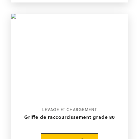
être
choisies
sur
la
page
du
produit
Ce
CHOIX DES OPTIONS
LEVAGE ET CHARGEMENT
produit
a
Griffe de raccourcissement grade 80
plusieurs
variations.
Les