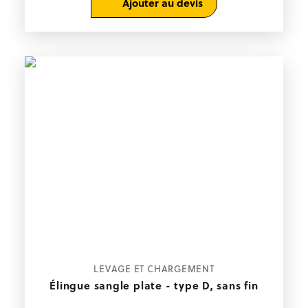
Ajouter au devis
options
peuvent
être
choisies
sur
la
page
du
produit
Ce
CHOIX DES OPTIONS
LEVAGE ET CHARGEMENT
produit
a
Élingue sangle plate - type D, sans fin
plusieurs