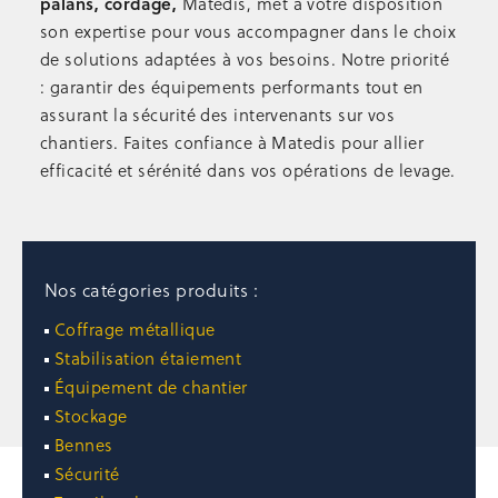
palans, cordage,
Matedis, met à votre disposition
Escalier de talus 2-en-1 passerelle
son expertise pour vous accompagner dans le choix
Échelles, escabeaux
de solutions adaptées à vos besoins. Notre priorité
Passerelles, nacelles
: garantir des équipements performants tout en
Échafaudages mobiles
assurant la sécurité des intervenants sur vos
STABILISATION ÉTAIEMENT
chantiers. Faites confiance à Matedis pour allier
efficacité et sérénité dans vos opérations de levage.
Étais droit
Accessoires étaiement
Étais TP
Poutrelles bois
Panneaux coffrants
Nos catégories produits :
Stabilisation
Occasion étaiement
Coffrage métallique
Stabilisation étaiement
STOCKAGE
Équipement de chantier
Supports de rétention
Stockage
Univers du Big Bag
Bennes
Paniers de stockage
Sécurité
Rangement outillage