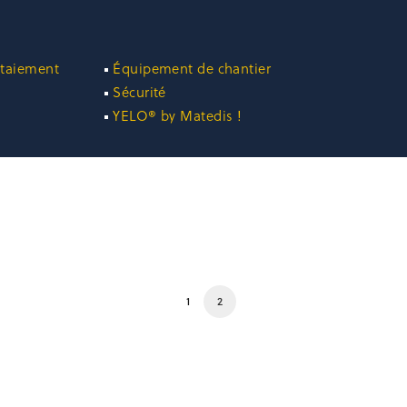
étaiement
Équipement de chantier
Sécurité
YELO® by Matedis !
1
2