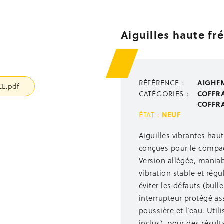
Aiguilles haute f
AIGHF
RÉFÉRENCE :
E.pdf
COFFR
CATÉGORIES :
COFFR
NEUF
ÉTAT :
Aiguilles vibrantes hau
conçues pour le compact
Version allégée, maniab
vibration stable et régu
éviter les défauts (bulle
interrupteur protégé ass
poussière et l’eau. Uti
inclus), pour des résul