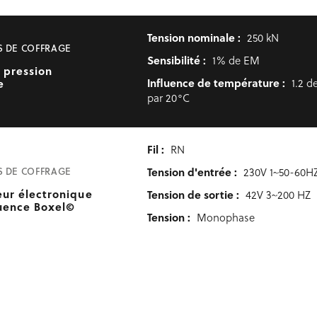
Tension nominale :
250 kN
S DE COFFRAGE
Sensibilité :
1% de EM
 pression
Influence de température :
e
1.2 
par 20°C
Fil :
RN
Tension d'entrée :
S DE COFFRAGE
230V 1~50-60H
eur électronique
Tension de sortie :
42V 3~200 HZ
uence Boxel©
Tension :
Monophase