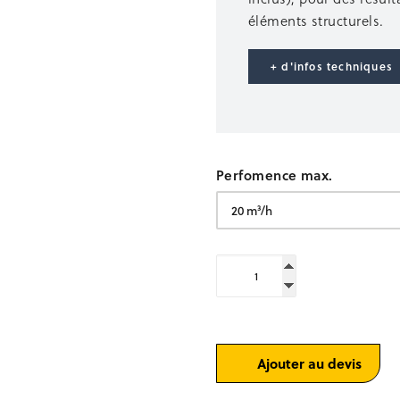
éléments structurels.
+ d'infos techniques
Perfomence max.
quantité
de
Aiguilles
haute
fréquence
Boxel©
Ajouter au devis