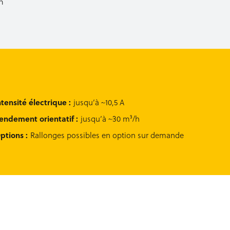
n
ntensité électrique
:
jusqu’à ~10,5 A
endement orientatif
:
jusqu’à ~30 m³/h
ptions
:
Rallonges possibles en option sur demande