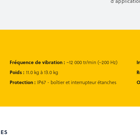
d’applicatio
Fréquence de vibration
:
I
~12 000 tr/min (~200 Hz)
Poids
:
R
11.0 kg à 13.0 kg
Protection
:
O
IP67 - boîtier et interrupteur étanches
RES