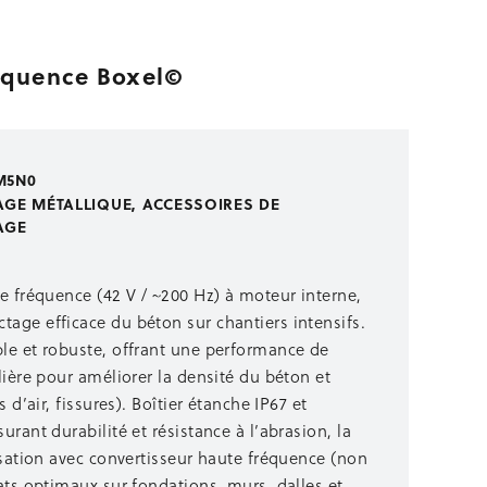
réquence Boxel©
M5N0
AGE MÉTALLIQUE
,
ACCESSOIRES DE
AGE
te fréquence (42 V / ~200 Hz) à moteur interne,
age efficace du béton sur chantiers intensifs.
le et robuste, offrant une performance de
lière pour améliorer la densité du béton et
s d’air, fissures). Boîtier étanche IP67 et
urant durabilité et résistance à l’abrasion, la
lisation avec convertisseur haute fréquence (non
tats optimaux sur fondations, murs, dalles et