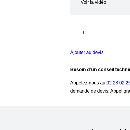
Voir la vidéo
quantité
de
Cabane
de
Ajouter au devis
chantier
à
Besoin d’un conseil techni
plan
YELOPLAN®
Appelez-nous au
02 28 02 2
demande de devis. Appel gra