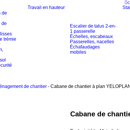
c
Travail en hauteur
Sta
s de
 de
Escalier de talus 2-en-
1 passerelle
 lisses
Échelles, escabeaux
e trémie
Passerelles, nacelles
r
Échafaudages
n,
mobiles
sol
curité
nagement de chantier
-
Cabane de chantier à plan YELOPLA
Cabane de chant