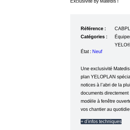
Exclusivité by Matedis !
Référence :
CABP
Catégories :
Équipe
YELO® 
État :
Neuf
Une exclusivité Matedis
plan YELOPLAN spéciale
notices à l’abri de la p
documents directement s
modèle à fenêtre ouvert
vos chantier au quotidie
+ d'infos techniques