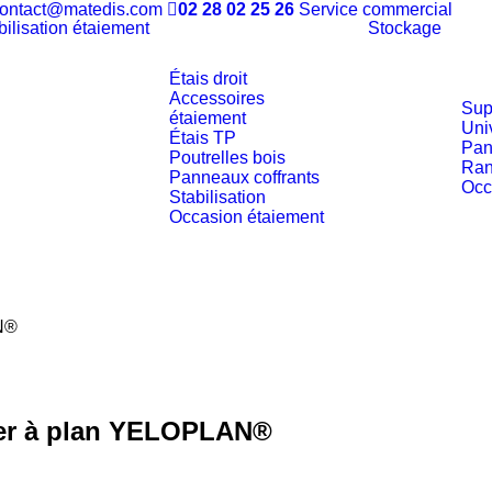
ontact@matedis.com
02 28 02 25 26
Service commercial
bilisation étaiement
Stockage
Étais droit
Accessoires
Sup
étaiement
Uni
Étais TP
Pan
Poutrelles bois
Ran
Panneaux coffrants
Occ
Stabilisation
Occasion étaiement
N®
ier à plan YELOPLAN®