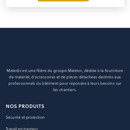
peuvent
être
choisies
sur
la
page
du
produit
Matedis est une filière du groupe
Mateloc
, dédiée à la fourniture
de matériel, d’accessoires et de pièces détachées destinés aux
professionnels du bâtiment pour répondre à leurs besoins sur
les chantiers.
NOS PRODUITS
Sécurité et protection
Travail en hauteur