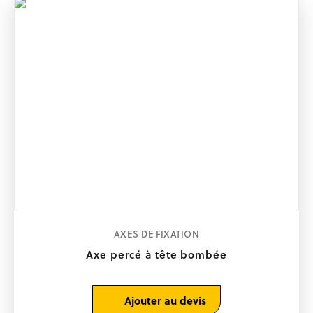
Ce
CHOIX DES OPTIONS
produit
AXES DE FIXATION
a
Axe percé à tête bombée
plusieurs
variations.
Les
Ajouter au devis
options