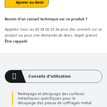
Ajouter au devis
Occasion stockage
BENNES
Besoin d’un conseil technique sur ce produit ?
Bennes à béton
Bennes à terre autovid
Appelez-nous au
02 28 02 25 26
pour des conseils sur ce
Bennes passe-porte
produit ou pour une demande de devis. Appel gratuit.
Bacs à mortier
Être rappelé
Stations, podiums de lavage
Occasion bennes
MANUTENTION
Levage et chargement
Transpalettes
Conseils d'utilisation
Gerbeurs
Diables, chariots à timons
Plateformes, tables élévatrices
Nettoyage et décapage des surfaces
COFFRAGE MÉTALLIQUE
métalliques spécifiques pour le
décapage des peaux de coffrages métal
Tiges de coffrage