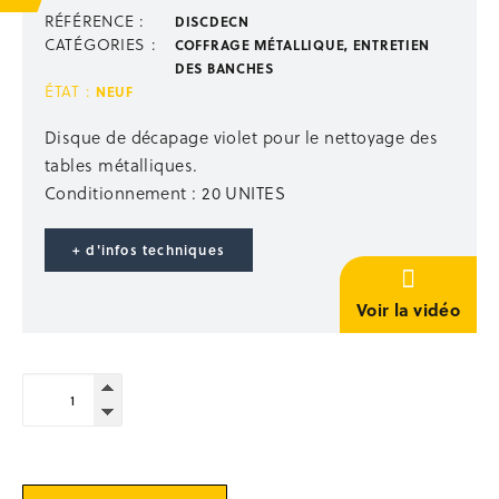
Escalier de talus 2-en-1 passerelle
RÉFÉRENCE :
DISCDECN
Échelles, escabeaux
CATÉGORIES :
COFFRAGE MÉTALLIQUE
,
ENTRETIEN
Passerelles, nacelles
DES BANCHES
Échafaudages mobiles
ÉTAT :
NEUF
STABILISATION ÉTAIEMENT
Disque de décapage violet pour le nettoyage des
tables métalliques.
Étais droit
Conditionnement : 20 UNITES
Accessoires étaiement
Étais TP
Poutrelles bois
+ d'infos techniques
Panneaux coffrants
Stabilisation
Voir la vidéo
Occasion étaiement
STOCKAGE
quantité
de
Supports de rétention
Disque
Univers du Big Bag
de
décapage
Paniers de stockage
violet
Rangement outillage