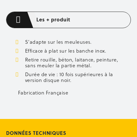
Axes de fixation
Boulons et écrous
Les + produit
Barrettes d’about de voiles
Lisses et sous-lisses
Accessoires de coffrage
Entretien des banches
S’adapte sur les meuleuses.
Occasion coffrage
Efficace à plat sur les banche inox.
Retire rouille, béton, laitance, peinture,
ÉQUIPEMENT CHANTIER
sans meuler la partie métal.
Aménagement de chantier
Durée de vie : 10 fois supérieures à la
Éclairage
version disque noir.
Occasion équipement
Fabrication Française
OCCASION
Occasion sécurité
Occasion étaiement
Occasion coffrage
Occasion stockage
DONNÉES TECHNIQUES
Occasion bennes