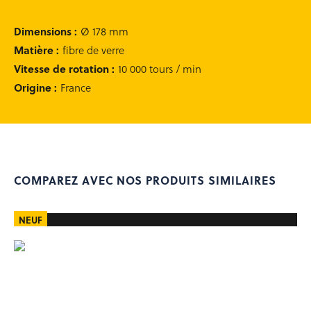
Occasion équipement
Rachat de votre matériel
Dimensions
:
Ø 178 mm
Matière
:
fibre de verre
Vitesse de rotation
:
10 000 tours / min
Recherche
Origine
:
France
de
produits
Se connecter
0
COMPAREZ AVEC NOS PRODUITS SIMILAIRES
NEUF
contact@matedis.com
02 28 02 25 26
Service commercial