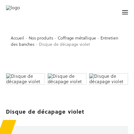
YELO® BY MATEDIS !
Accueil
-
Nos produits
-
Coffrage métallique
-
Entretien
des banches
-
Disque de décapage violet
ACCUEIL
SÉCURITÉ
Garde-corps de sécurité
Accessoires de sécurité
Barrières et lisses
Protection de trémie d’ascenseur
Signalisation, balisage
Sécurité au sol
Disque de décapage violet
Occasion sécurité
TRAVAIL EN HAUTEUR