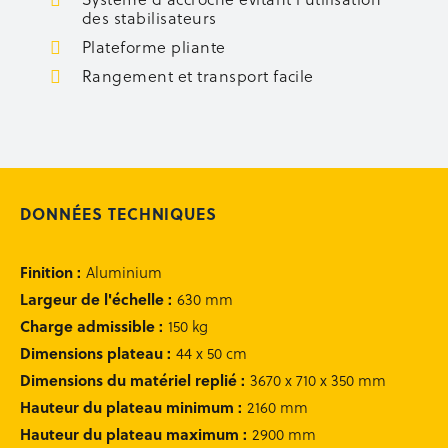
des stabilisateurs
Occasion équipement
Rachat de votre matériel
Plateforme pliante
Rangement et transport facile
Recherche
de
produits
Se connecter
DONNÉES TECHNIQUES
0
Finition
:
Aluminium
Largeur de l'échelle
:
630 mm
Charge admissible
:
150 kg
contact@matedis.com
Dimensions plateau
:
44 x 50 cm
Dimensions du matériel replié
:
02 28 02 25 26
3670 x 710 x 350 mm
Hauteur du plateau minimum
:
2160 mm
Service commercial
Hauteur du plateau maximum
:
2900 mm