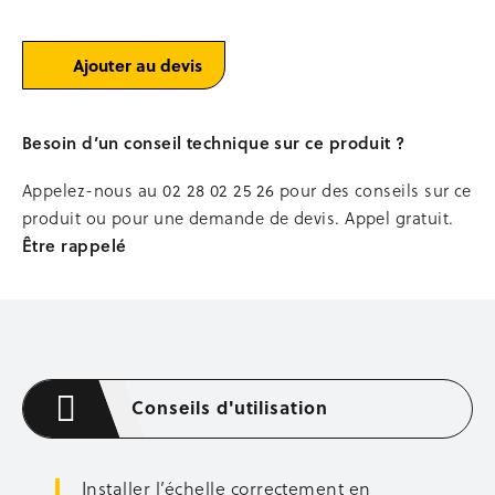
Occasion stockage
en
aluminium
BENNES
Ajouter au devis
Bennes à béton
Bennes à terre autovid
Besoin d’un conseil technique sur ce produit ?
Bennes passe-porte
Bacs à mortier
Appelez-nous au
02 28 02 25 26
pour des conseils sur ce
Stations, podiums de lavage
produit ou pour une demande de devis. Appel gratuit.
Occasion bennes
Être rappelé
MANUTENTION
Levage et chargement
Transpalettes
Gerbeurs
Diables, chariots à timons
Conseils d'utilisation
Plateformes, tables élévatrices
COFFRAGE MÉTALLIQUE
Installer l’échelle correctement en
Tiges de coffrage