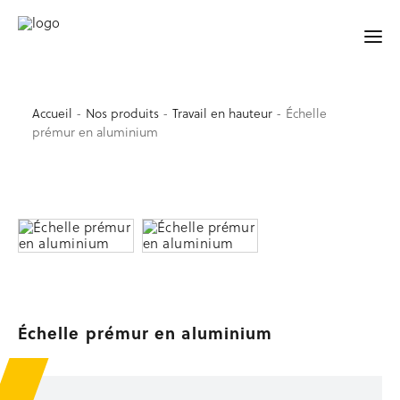
YELO® BY MATEDIS !
Accueil
-
Nos produits
-
Travail en hauteur
-
Échelle
prémur en aluminium
ACCUEIL
SÉCURITÉ
Garde-corps de sécurité
Accessoires de sécurité
Barrières et lisses
Protection de trémie d’ascenseur
Signalisation, balisage
Sécurité au sol
Échelle prémur en aluminium
Occasion sécurité
TRAVAIL EN HAUTEUR