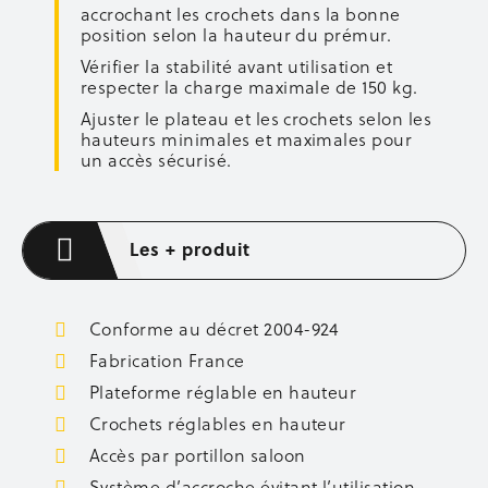
accrochant les crochets dans la bonne
Axes de fixation
position selon la hauteur du prémur.
Boulons et écrous
Vérifier la stabilité avant utilisation et
Barrettes d’about de voiles
respecter la charge maximale de 150 kg.
Lisses et sous-lisses
Ajuster le plateau et les crochets selon les
Accessoires de coffrage
hauteurs minimales et maximales pour
Entretien des banches
un accès sécurisé.
Occasion coffrage
ÉQUIPEMENT CHANTIER
Les + produit
Aménagement de chantier
Éclairage
Occasion équipement
Conforme au décret 2004-924
OCCASION
Fabrication France
Occasion sécurité
Plateforme réglable en hauteur
Occasion étaiement
Crochets réglables en hauteur
Occasion coffrage
Accès par portillon saloon
Occasion stockage
Occasion bennes
Système d’accroche évitant l’utilisation