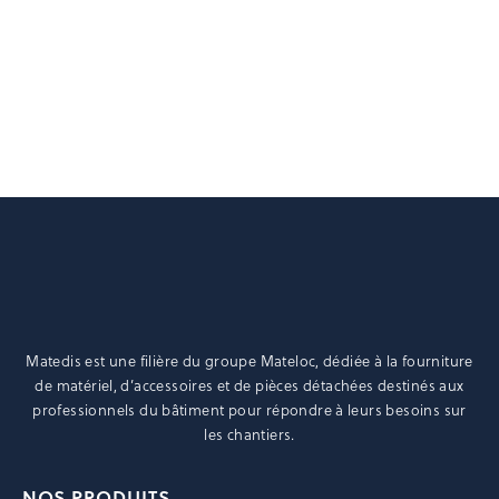
plusieurs
variations.
Les
Ajouter au devis
options
peuvent
être
choisies
sur
la
page
du
produit
Matedis est une filière du groupe
Mateloc
, dédiée à la fourniture
de matériel, d’accessoires et de pièces détachées destinés aux
professionnels du bâtiment pour répondre à leurs besoins sur
les chantiers.
NOS PRODUITS