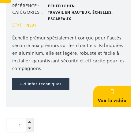
Escalier de talus 2-en-1 passerelle
RÉFÉRENCE :
ECHFFLIGHTN
Échelles, escabeaux
CATÉGORIES :
TRAVAIL EN HAUTEUR
,
ÉCHELLES,
Passerelles, nacelles
ESCABEAUX
Échafaudages mobiles
ÉTAT :
NEUF
STABILISATION ÉTAIEMENT
Échelle prémur spécialement conçue pour l’accès
sécurisé aux prémurs sur les chantiers. Fabriquées
Étais droit
en aluminium, elle est légère, robuste et facile à
Accessoires étaiement
installer, garantissant sécurité et efficacité pour les
Étais TP
compagnons.
Poutrelles bois
Panneaux coffrants
Stabilisation
+ d'infos techniques
Occasion étaiement
Voir la vidéo
STOCKAGE
Supports de rétention
quantité
Univers du Big Bag
de
Paniers de stockage
Échelle
Rangement outillage
prémur