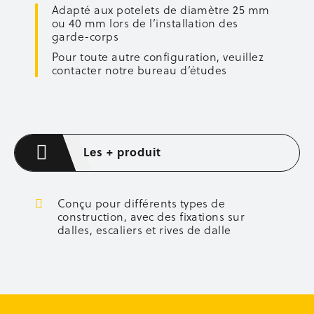
Adapté aux potelets de diamètre 25 mm
Axes de fixation
ou 40 mm lors de l’installation des
Boulons et écrous
garde-corps
Barrettes d’about de voiles
Pour toute autre configuration, veuillez
Lisses et sous-lisses
contacter notre bureau d’études
Accessoires de coffrage
Entretien des banches
Occasion coffrage
ÉQUIPEMENT CHANTIER
Les + produit
Aménagement de chantier
Éclairage
Occasion équipement
Conçu pour différents types de
construction, avec des fixations sur
OCCASION
dalles, escaliers et rives de dalle
Occasion sécurité
Occasion étaiement
Occasion coffrage
Occasion stockage
Occasion bennes