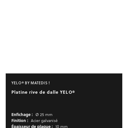
YELO® BY MATEDIS !
Platine rive de dalle YELO®
Enfichage :
Ø 25 mm
Finition :
Acier galvanisé
Épaisseur de plaque :
10 mm