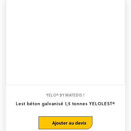
la
page
du
produit
YELO® BY MATEDIS !
Lest béton galvanisé 1,5 tonnes YELOLEST®
Ajouter au devis