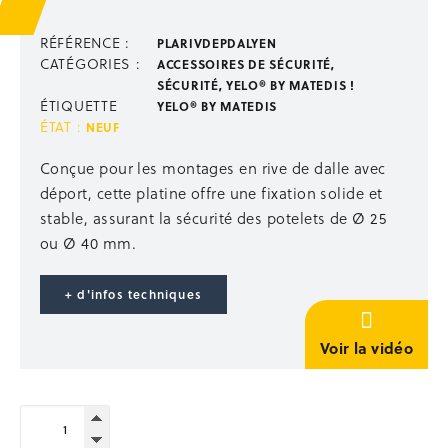
Escalier de talus 2-en-1 passerelle
Échelles, escabeaux
RÉFÉRENCE :
PLARIVDEPDALYEN
Passerelles, nacelles
CATÉGORIES :
ACCESSOIRES DE SÉCURITÉ
,
Échafaudages mobiles
SÉCURITÉ
,
YELO® BY MATEDIS !
ÉTIQUETTE
YELO® BY MATEDIS
STABILISATION ÉTAIEMENT
ÉTAT :
NEUF
Étais droit
Conçue pour les montages en rive de dalle avec
Accessoires étaiement
déport, cette platine offre une fixation solide et
Étais TP
stable, assurant la sécurité des potelets de Ø 25
Poutrelles bois
ou Ø 40 mm.
Panneaux coffrants
Stabilisation
Occasion étaiement
+ d'infos techniques
STOCKAGE
Voir la vidéo
Supports de rétention
Univers du Big Bag
quantité
Paniers de stockage
de
Rangement outillage