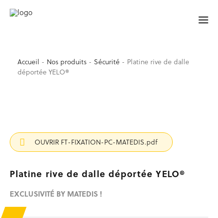
YELO® BY MATEDIS !
Accueil
-
Nos produits
-
Sécurité
-
Platine rive de dalle
déportée YELO®
ACCUEIL
SÉCURITÉ
Garde-corps de sécurité
Accessoires de sécurité
OUVRIR FT-FIXATION-PC-MATEDIS.pdf
Barrières et lisses
Protection de trémie d’ascenseur
Signalisation, balisage
Platine rive de dalle déportée YELO®
Sécurité au sol
Occasion sécurité
EXCLUSIVITÉ BY MATEDIS !
TRAVAIL EN HAUTEUR