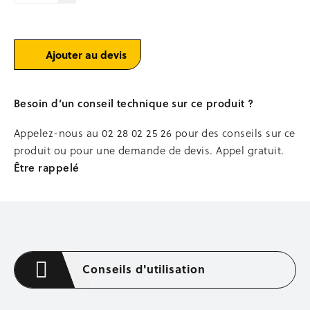
Platine
Occasion stockage
rive
de
BENNES
dalle
déportée
Ajouter au devis
Bennes à béton
YELO®
Bennes à terre autovid
Bennes passe-porte
Besoin d’un conseil technique sur ce produit ?
Bacs à mortier
Stations, podiums de lavage
Appelez-nous au
02 28 02 25 26
pour des conseils sur ce
Occasion bennes
produit ou pour une demande de devis. Appel gratuit.
MANUTENTION
Être rappelé
Levage et chargement
Transpalettes
Gerbeurs
Diables, chariots à timons
Plateformes, tables élévatrices
Conseils d'utilisation
COFFRAGE MÉTALLIQUE
Tiges de coffrage