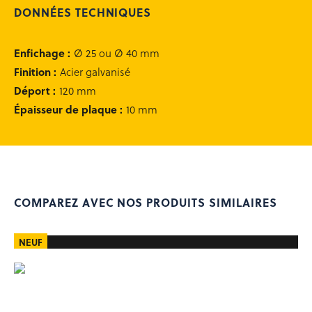
DONNÉES TECHNIQUES
Occasion équipement
Rachat de votre matériel
Enfichage
:
Ø 25 ou Ø 40 mm
Finition
:
Acier galvanisé
Recherche
Déport
:
120 mm
de
produits
Épaisseur de plaque
:
10 mm
Se connecter
0
COMPAREZ AVEC NOS PRODUITS SIMILAIRES
contact@matedis.com
NEUF
02 28 02 25 26
Service commercial