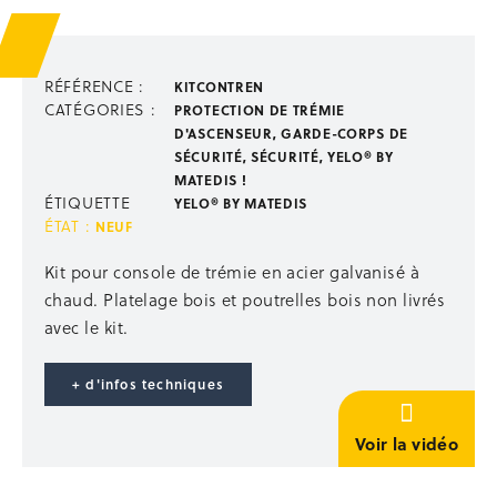
Escalier de talus 2-en-1 passerelle
Échelles, escabeaux
Passerelles, nacelles
RÉFÉRENCE :
KITCONTREN
Échafaudages mobiles
CATÉGORIES :
PROTECTION DE TRÉMIE
STABILISATION ÉTAIEMENT
D'ASCENSEUR
,
GARDE-CORPS DE
SÉCURITÉ
,
SÉCURITÉ
,
YELO® BY
Étais droit
MATEDIS !
Accessoires étaiement
ÉTIQUETTE
YELO® BY MATEDIS
Étais TP
ÉTAT :
NEUF
Poutrelles bois
Kit pour console de trémie en acier galvanisé à
Panneaux coffrants
chaud. Platelage bois et poutrelles bois non livrés
Stabilisation
Occasion étaiement
avec le kit.
STOCKAGE
+ d'infos techniques
Supports de rétention
Univers du Big Bag
Voir la vidéo
Paniers de stockage
Rangement outillage