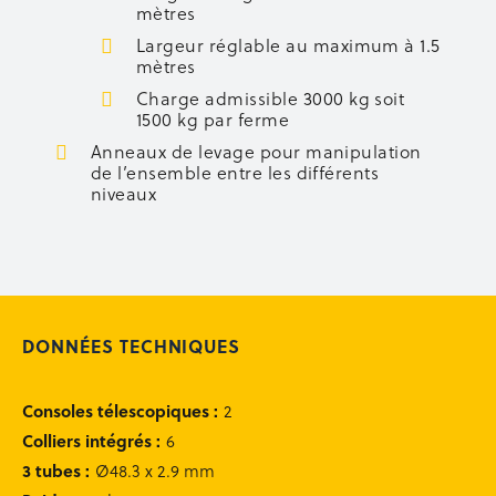
mètres
Occasion équipement
Largeur réglable au maximum à 1.5
Rachat de votre matériel
mètres
Charge admissible 3000 kg soit
1500 kg par ferme
Recherche
de
Anneaux de levage pour manipulation
produits
de l’ensemble entre les différents
niveaux
Se connecter
0
DONNÉES TECHNIQUES
contact@matedis.com
Consoles télescopiques
:
2
02 28 02 25 26
Colliers intégrés
:
6
3 tubes
:
Ø48.3 x 2.9 mm
Service commercial