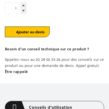
Occasion stockage
quantité
de
BENNES
Plateforme
auto-
coinçant
Bennes à béton
pour
Bennes à terre autovid
gaines
Ajouter au devis
Bennes passe-porte
ascenseur
Bacs à mortier
YELO®
Stations, podiums de lavage
Besoin d’un conseil technique sur ce produit ?
Occasion bennes
MANUTENTION
Appelez-nous au
02 28 02 25 26
pour des conseils sur ce
produit ou pour une demande de devis. Appel gratuit.
Levage et chargement
Être rappelé
Transpalettes
Gerbeurs
Diables, chariots à timons
Plateformes, tables élévatrices
COFFRAGE MÉTALLIQUE
Conseils d'utilisation
Tiges de coffrage