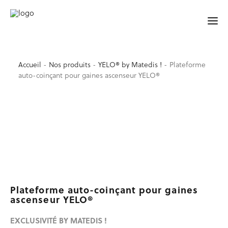
YELO® BY MATEDIS !
Accueil
-
Nos produits
-
YELO® by Matedis !
-
Plateforme
auto-coinçant pour gaines ascenseur YELO®
ACCUEIL
SÉCURITÉ
Garde-corps de sécurité
Accessoires de sécurité
Barrières et lisses
Protection de trémie d’ascenseur
Signalisation, balisage
Sécurité au sol
Plateforme auto-coinçant pour gaines
Occasion sécurité
ascenseur YELO®
TRAVAIL EN HAUTEUR
EXCLUSIVITÉ BY MATEDIS !