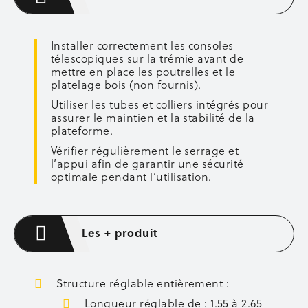
Axes de fixation
Boulons et écrous
Installer correctement les consoles
Barrettes d’about de voiles
télescopiques sur la trémie avant de
Lisses et sous-lisses
mettre en place les poutrelles et le
Accessoires de coffrage
platelage bois (non fournis).
Entretien des banches
Utiliser les tubes et colliers intégrés pour
Occasion coffrage
assurer le maintien et la stabilité de la
plateforme.
ÉQUIPEMENT CHANTIER
Vérifier régulièrement le serrage et
Aménagement de chantier
l’appui afin de garantir une sécurité
Éclairage
optimale pendant l’utilisation.
Occasion équipement
OCCASION
Les + produit
Occasion sécurité
Occasion étaiement
Occasion coffrage
Structure réglable entièrement :
Occasion stockage
Longueur réglable de : 1.55 à 2.65
Occasion bennes