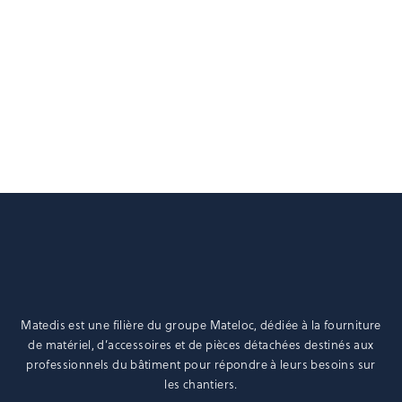
produit
SÉCURITÉ
a
Potelet à bloqueur pour pince réversible
plusieurs
variations.
Les
Ajouter au devis
options
peuvent
être
choisies
sur
la
page
du
produit
Matedis est une filière du groupe
Mateloc
, dédiée à la fourniture
de matériel, d’accessoires et de pièces détachées destinés aux
professionnels du bâtiment pour répondre à leurs besoins sur
les chantiers.