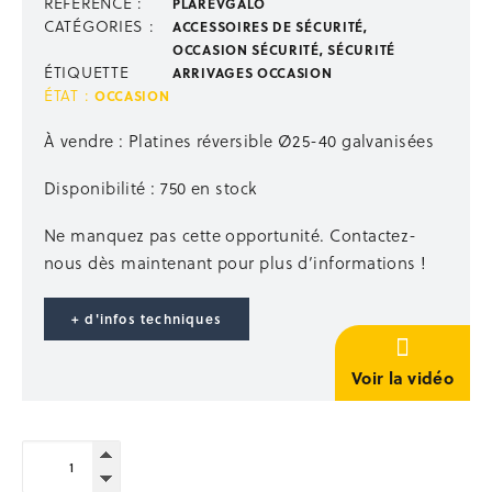
RÉFÉRENCE :
PLAREVGALO
Escalier de talus 2-en-1 passerelle
CATÉGORIES :
ACCESSOIRES DE SÉCURITÉ
,
Échelles, escabeaux
OCCASION SÉCURITÉ
,
SÉCURITÉ
Passerelles, nacelles
ÉTIQUETTE
ARRIVAGES OCCASION
Échafaudages mobiles
ÉTAT :
OCCASION
STABILISATION ÉTAIEMENT
À vendre : Platines réversible Ø25-40 galvanisées
Étais droit
Disponibilité : 750 en stock
Accessoires étaiement
Étais TP
Ne manquez pas cette opportunité. Contactez-
Poutrelles bois
nous dès maintenant pour plus d’informations !
Panneaux coffrants
Stabilisation
+ d'infos techniques
Occasion étaiement
STOCKAGE
Voir la vidéo
Supports de rétention
Univers du Big Bag
quantité
Paniers de stockage
de
Rangement outillage
Platines