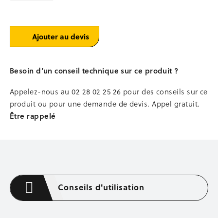
Occasion stockage
réversible
Ø25-
40
BENNES
galvanisées
Ajouter au devis
Bennes à béton
Bennes à terre autovid
Bennes passe-porte
Besoin d’un conseil technique sur ce produit ?
Bacs à mortier
Stations, podiums de lavage
Appelez-nous au
02 28 02 25 26
pour des conseils sur ce
Occasion bennes
produit ou pour une demande de devis. Appel gratuit.
Être rappelé
MANUTENTION
Levage et chargement
Transpalettes
Gerbeurs
Diables, chariots à timons
Plateformes, tables élévatrices
Conseils d'utilisation
COFFRAGE MÉTALLIQUE
Tiges de coffrage