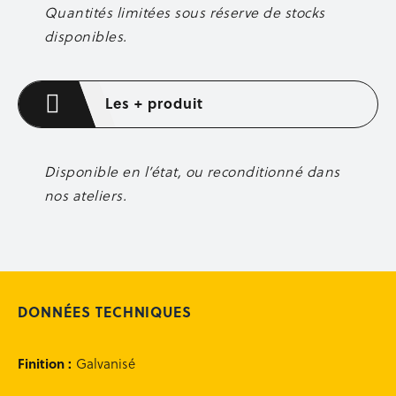
Quantités limitées sous réserve de stocks
Axes de fixation
disponibles.
Boulons et écrous
Barrettes d’about de voiles
Lisses et sous-lisses
Accessoires de coffrage
Les + produit
Entretien des banches
Occasion coffrage
Disponible en l’état, ou reconditionné dans
ÉQUIPEMENT CHANTIER
nos ateliers.
Aménagement de chantier
Éclairage
Occasion équipement
OCCASION
DONNÉES TECHNIQUES
Occasion sécurité
Occasion étaiement
Occasion coffrage
Finition
:
Galvanisé
Occasion stockage
Occasion bennes