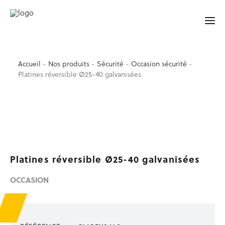
YELO® BY MATEDIS !
Accueil
-
Nos produits
-
Sécurité
-
Occasion sécurité
-
Platines réversible Ø25-40 galvanisées
ACCUEIL
SÉCURITÉ
Garde-corps de sécurité
Accessoires de sécurité
Barrières et lisses
Platines réversible Ø25-40 galvanisées
Protection de trémie d’ascenseur
Signalisation, balisage
OCCASION
Sécurité au sol
Occasion sécurité
TRAVAIL EN HAUTEUR