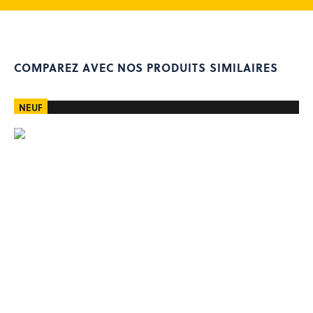
Occasion équipement
Rachat de votre matériel
COMPAREZ AVEC NOS PRODUITS SIMILAIRES
Recherche
de
produits
NEUF
Se connecter
0
contact@matedis.com
02 28 02 25 26
Service commercial