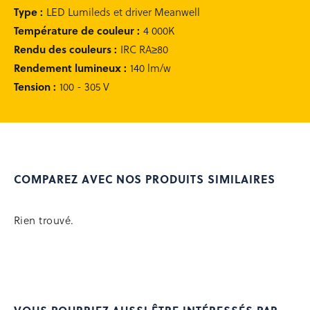
Type
:
LED Lumileds et driver Meanwell
Occasion équipement
Température de couleur
Rachat de votre matériel
:
4 000K
Rendu des couleurs
:
IRC RA≥80
Rendement lumineux
:
140 lm/w
Recherche
Tension
:
100 - 305 V
de
produits
Se connecter
0
COMPAREZ AVEC NOS PRODUITS SIMILAIRES
Rien trouvé.
contact@matedis.com
02 28 02 25 26
Service commercial