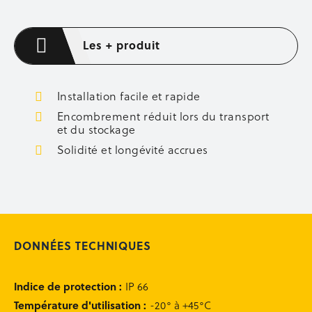
Axes de fixation
Boulons et écrous
Les + produit
Barrettes d’about de voiles
Lisses et sous-lisses
Accessoires de coffrage
Entretien des banches
Installation facile et rapide
Occasion coffrage
Encombrement réduit lors du transport
et du stockage
ÉQUIPEMENT CHANTIER
Solidité et longévité accrues
Aménagement de chantier
Éclairage
Occasion équipement
OCCASION
DONNÉES TECHNIQUES
Occasion sécurité
Occasion étaiement
Occasion coffrage
Indice de protection
:
IP 66
Occasion stockage
Température d'utilisation
:
-20° à +45°C
Occasion bennes