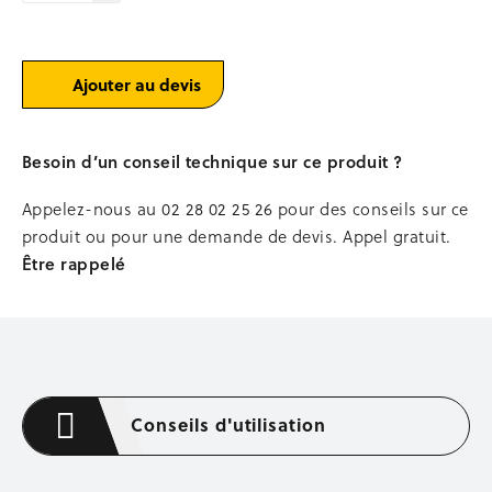
Occasion stockage
LED
étanche
BENNES
Ajouter au devis
Bennes à béton
Bennes à terre autovid
Bennes passe-porte
Besoin d’un conseil technique sur ce produit ?
Bacs à mortier
Stations, podiums de lavage
Appelez-nous au
02 28 02 25 26
pour des conseils sur ce
Occasion bennes
produit ou pour une demande de devis. Appel gratuit.
Être rappelé
MANUTENTION
Levage et chargement
Transpalettes
Gerbeurs
Diables, chariots à timons
Plateformes, tables élévatrices
Conseils d'utilisation
COFFRAGE MÉTALLIQUE
Tiges de coffrage