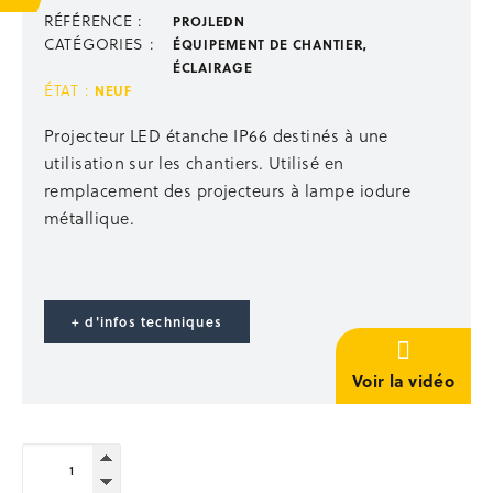
Escalier de talus 2-en-1 passerelle
RÉFÉRENCE :
PROJLEDN
Échelles, escabeaux
CATÉGORIES :
ÉQUIPEMENT DE CHANTIER
,
Passerelles, nacelles
ÉCLAIRAGE
Échafaudages mobiles
ÉTAT :
NEUF
STABILISATION ÉTAIEMENT
Projecteur LED étanche IP66 destinés à une
utilisation sur les chantiers. Utilisé en
Étais droit
remplacement des projecteurs à lampe iodure
Accessoires étaiement
métallique.
Étais TP
Poutrelles bois
Panneaux coffrants
Stabilisation
Occasion étaiement
+ d'infos techniques
STOCKAGE
Voir la vidéo
Supports de rétention
Univers du Big Bag
quantité
Paniers de stockage
de
Rangement outillage
Projecteur